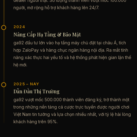
dealer người thật. Số lượng thành viên vượt mốc 100.000
người, mở rộng hỗ trợ khách hàng lên 24/7.
2024
Nâng Cấp Hạ Tầng & Bảo Mật
ga92 đầu tư lớn vào hạ tầng máy chủ đặt tại châu Á, tích
hợp ZaloPay và hàng chục ngân hàng nội địa. Ra mắt tính
năng xác thực hai yếu tố và hệ thống phát hiện gian lận thế
hệ mới.
2025 – NAY
Dẫn Đầu Thị Trường
ga92 vượt mốc 500.000 thành viên đăng ký, trở thành một
trong những nền tảng cá cược trực tuyến được người chơi
Việt Nam tin tưởng và lựa chọn nhiều nhất, với tỷ lệ hài lòng
khách hàng trên 95%.