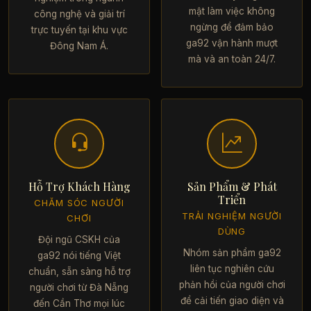
mật làm việc không
công nghệ và giải trí
ngừng để đảm bảo
trực tuyến tại khu vực
ga92 vận hành mượt
Đông Nam Á.
mà và an toàn 24/7.
Hỗ Trợ Khách Hàng
Sản Phẩm & Phát
Triển
CHĂM SÓC NGƯỜI
TRẢI NGHIỆM NGƯỜI
CHƠI
DÙNG
Đội ngũ CSKH của
Nhóm sản phẩm ga92
ga92 nói tiếng Việt
liên tục nghiên cứu
chuẩn, sẵn sàng hỗ trợ
phản hồi của người chơi
người chơi từ Đà Nẵng
để cải tiến giao diện và
đến Cần Thơ mọi lúc