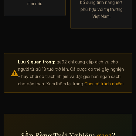
bổ sung tính năng mới
mọi nơi.
phù hợp với thị trường
Việt Nam.
Lưu ý quan trọng:
ga92 chỉ cung cấp dịch vụ cho
người từ đủ 18 tuổi trở lên. Cá cược có thể gây nghiện
– hãy chơi có trách nhiệm và đặt giới hạn ngân sách
cho bản thân. Xem thêm tại trang
Chơi có trách nhiệm
.
Sẵn Sàng Trải Nghiệm
ga92
?