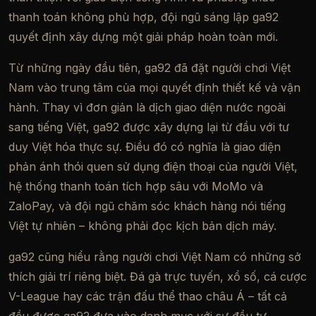
thanh toán không phù hợp, đội ngũ sáng lập ga92
quyết định xây dựng một giải pháp hoàn toàn mới.
Từ những ngày đầu tiên, ga92 đã đặt người chơi Việt
Nam vào trung tâm của mọi quyết định thiết kế và vận
hành. Thay vì đơn giản là dịch giao diện nước ngoài
sang tiếng Việt, ga92 được xây dựng lại từ đầu với tư
duy Việt hóa thực sự. Điều đó có nghĩa là giao diện
phản ánh thói quen sử dụng điện thoại của người Việt,
hệ thống thanh toán tích hợp sâu với MoMo và
ZaloPay, và đội ngũ chăm sóc khách hàng nói tiếng
Việt tự nhiên – không phải đọc kịch bản dịch máy.
ga92 cũng hiểu rằng người chơi Việt Nam có những sở
thích giải trí riêng biệt. Đá gà trực tuyến, xổ số, cá cược
V-League hay các trận đấu thể thao châu Á – tất cả
đều được ga92 đưa vào danh mục với sự đầu tư